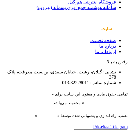
فروشگاه اینترنتی هم گیل
سامانه هوشمند جمع آوری پسماند (بهروب)
صفحات
سایت
صفحه نخست
درباره ما
ارتباط با ما
رفتن به بالا
نشانی: گیلان، رشت، خیابان سعدی، بن‌بست معرفت، پلاک
378
شماره تماس: 32228011-013
تمامی حقوق مادی و معنوی این سایت برای «
سازمان همیاری
شهرداری‌های استان گیلان
» محفوظ می‌باشد.
نصب، راه اندازی و پشتیبانی شده توسط «
گیل دیزاین
»
Prk-eitaa
Telegram