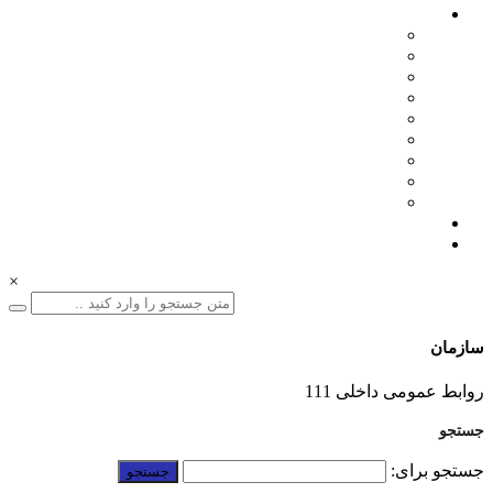
اخبار سازمان
مدیرعامل
اطلاعیه ها
بازرگانی
فنی مهندسی
نمایشگاه ها
همایش ها
بازدیدها
انتصابات
تقدیرها
درباره ما
ارتباط با ما
×
سازمان
01332228011
روابط عمومی داخلی 111
جستجو
جستجو برای: