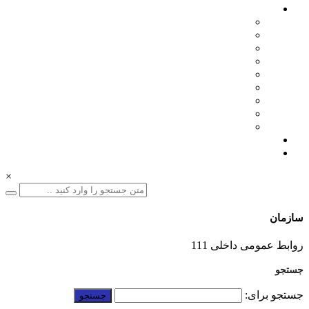
اخبار سازمان
مدیرعامل
اطلاعیه ها
بازرگانی
فنی مهندسی
نمایشگاه ها
همایش ها
بازدیدها
انتصابات
تقدیرها
درباره ما
ارتباط با ما
×
سازمان
01332228011
روابط عمومی داخلی 111
جستجو
جستجو برای: