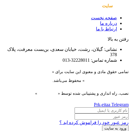
صفحات
سایت
صفحه نخست
درباره ما
ارتباط با ما
رفتن به بالا
نشانی: گیلان، رشت، خیابان سعدی، بن‌بست معرفت، پلاک
378
شماره تماس: 32228011-013
تمامی حقوق مادی و معنوی این سایت برای «
سازمان همیاری
شهرداری‌های استان گیلان
» محفوظ می‌باشد.
نصب، راه اندازی و پشتیبانی شده توسط «
گیل دیزاین
»
Prk-eitaa
Telegram
رمز عبور خود را فراموش کرده اید ؟