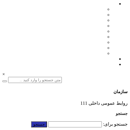
اخبار سازمان
مدیرعامل
اطلاعیه ها
بازرگانی
فنی مهندسی
نمایشگاه ها
همایش ها
بازدیدها
انتصابات
تقدیرها
درباره ما
ارتباط با ما
×
سازمان
01332228011
روابط عمومی داخلی 111
جستجو
جستجو برای: