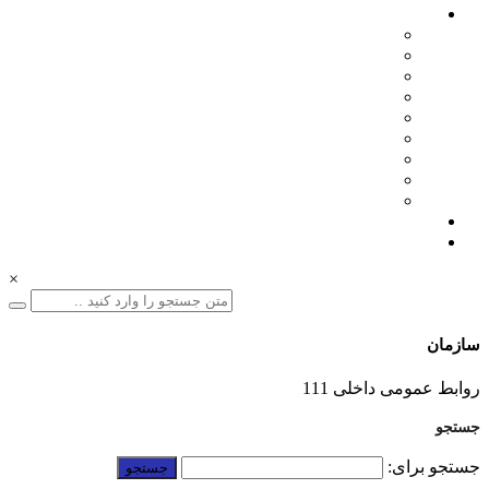
اخبار سازمان
مدیرعامل
اطلاعیه ها
بازرگانی
فنی مهندسی
نمایشگاه ها
همایش ها
بازدیدها
انتصابات
تقدیرها
درباره ما
ارتباط با ما
×
سازمان
01332228011
روابط عمومی داخلی 111
جستجو
جستجو برای: