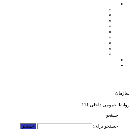
اخبار سازمان
مدیرعامل
اطلاعیه ها
بازرگانی
فنی مهندسی
نمایشگاه ها
همایش ها
بازدیدها
انتصابات
تقدیرها
درباره ما
ارتباط با ما
سازمان
01332228011
روابط عمومی داخلی 111
جستجو
جستجو برای: