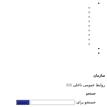
اخبار سازمان
مدیرعامل
اطلاعیه ها
بازرگانی
فنی مهندسی
نمایشگاه ها
همایش ها
بازدیدها
انتصابات
تقدیرها
درباره ما
ارتباط با ما
سازمان
01332228011
روابط عمومی داخلی 111
جستجو
جستجو برای: