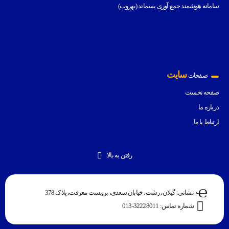
سامانه هوشمند جمع آوری پسماند (بهروب)
سایت
صفحات
صفحه نخست
درباره ما
ارتباط با ما
رفتن به بالا
نشانی: گیلان، رشت، خیابان سعدی، بن‌بست معرفت، پلاک 378
شماره تماس: 32228011-013