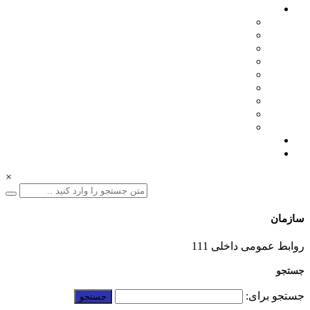
اخبار سازمان
مدیرعامل
اطلاعیه ها
بازرگانی
فنی مهندسی
نمایشگاه ها
همایش ها
بازدیدها
انتصابات
تقدیرها
درباره ما
ارتباط با ما
×
سازمان
01332228011
روابط عمومی داخلی 111
جستجو
جستجو برای: