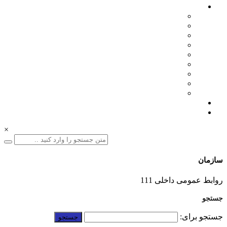
اخبار سازمان
مدیرعامل
اطلاعیه ها
بازرگانی
فنی مهندسی
نمایشگاه ها
همایش ها
بازدیدها
انتصابات
تقدیرها
درباره ما
ارتباط با ما
×
سازمان
01332228011
روابط عمومی داخلی 111
جستجو
جستجو برای: