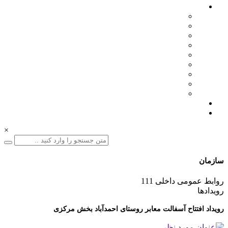
اخبار سازمان
مدیرعامل
اطلاعیه ها
بازرگانی
فنی مهندسی
نمایشگاه ها
همایش ها
بازدیدها
انتصابات
تقدیرها
درباره ما
ارتباط با ما
×
سازمان
01332228011
روابط عمومی داخلی 111
رویدادها
رویداد افتتاح آسفالت معابر روستای احمدآباد بخش مرکزی