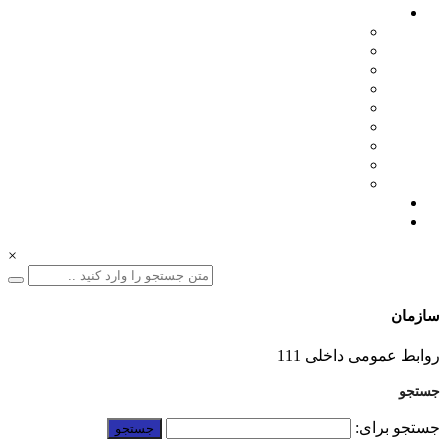
اخبار سازمان
مدیرعامل
اطلاعیه ها
بازرگانی
فنی مهندسی
نمایشگاه ها
همایش ها
بازدیدها
انتصابات
تقدیرها
درباره ما
ارتباط با ما
×
سازمان
01332228011
روابط عمومی داخلی 111
جستجو
جستجو برای: