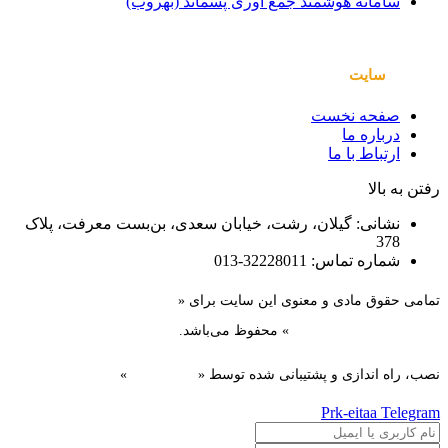
سامانه هوشمند جمع آوری پسماند (بهروب)
صفحات
سایت
صفحه نخست
درباره ما
ارتباط با ما
رفتن به بالا
نشانی: گیلان، رشت، خیابان سعدی، بن‌بست معرفت، پلاک
378
شماره تماس: 32228011-013
تمامی حقوق مادی و معنوی این سایت برای «
سازمان همیاری
شهرداری‌های استان گیلان
» محفوظ می‌باشد.
نصب، راه اندازی و پشتیبانی شده توسط «
گیل دیزاین
»
Prk-eitaa
Telegram