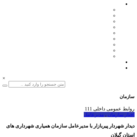
اخبار سازمان
مدیرعامل
اطلاعیه ها
بازرگانی
فنی مهندسی
نمایشگاه ها
همایش ها
بازدیدها
انتصابات
تقدیرها
درباره ما
ارتباط با ما
×
سازمان
01332228011
روابط عمومی داخلی 111
اخبار سازمان
,
مدیرعامل
دیدار شهردار پیربازار با مدیرعامل سازمان همیاری شهرداری های
استان گیلان