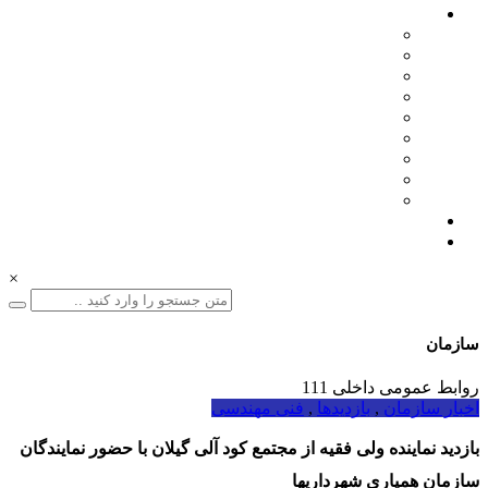
اخبار سازمان
مدیرعامل
اطلاعیه ها
بازرگانی
فنی مهندسی
نمایشگاه ها
همایش ها
بازدیدها
انتصابات
تقدیرها
درباره ما
ارتباط با ما
×
سازمان
01332228011
روابط عمومی داخلی 111
اخبار سازمان
,
بازدیدها
,
فنی مهندسی
بازدید نماینده ولی فقیه از مجتمع کود آلی گیلان با حضور نمایندگان
سازمان همیاری شهرداریها